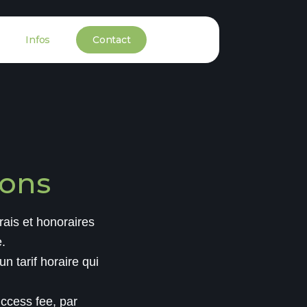
Infos
Contact
ions
rais et honoraires
.
n tarif horaire qui
uccess fee, par